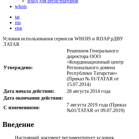
Вход для регистраторов
whois
tat
rus
eng
Условия использования сервисов WHOIS и RDAP рДВУ
.TATAR
Решением Генерального
директора ООО
«Координационный центр
Утверждено:
Регионального домена
Республики Татарстан»
(Приказ № 01/TATAR от
15.07.2014)
Дата начала действия:
28 августа 2014 года
Дата окончания действия:
7 августа 2019 года (Приказ
С изменениями:
№01/TATAR от 09.07.2019)
Введение
Настоящий документ регламентирует условия