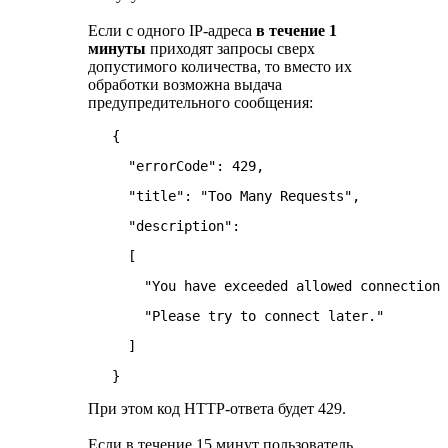
Если с одного IP-адреса
в течение 1
минуты
приходят запросы сверх
допустимого количества, то вместо их
обработки возможна выдача
предупредительного сообщения:
   {
     "errorCode": 429,
     "title": "Too Many Requests",
     "description":
     [
       "You have exceeded allowed connection 
       "Please try to connect later."
     ]
   }
При этом код HTTP-ответа будет 429.
Если в течение 15 минут пользователь