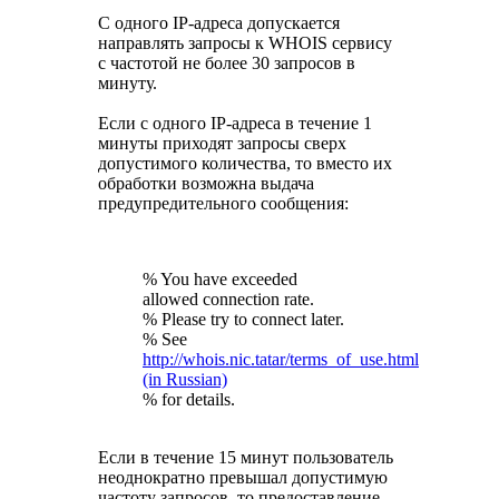
С одного IP-адреса допускается
направлять запросы к WHOIS сервису
с частотой не более 30 запросов в
минуту.
Если с одного IP-адреса в течение 1
минуты приходят запросы сверх
допустимого количества, то вместо их
обработки возможна выдача
предупредительного сообщения:
% You have exceeded
allowed connection rate.
% Please try to connect later.
% See
http://whois.nic.tatar/terms_of_use.html
(in Russian)
% for details.
Если в течение 15 минут пользователь
неоднократно превышал допустимую
частоту запросов, то предоставление