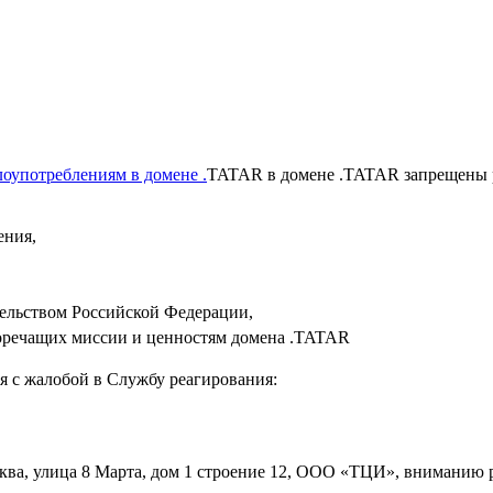
оупотреблениям в домене .
TATAR в домене .TATAR запрещены р
ения,
ельством Российской Федерации,
воречащих миссии и ценностям домена .TATAR
я с жалобой в Службу реагирования:
сква, улица 8 Марта, дом 1 строение 12, ООО «ТЦИ», вниманию