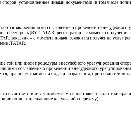
я споров, установленные иными документами (в том числе пол
читаются заключившими соглашение о проведении внесудебного 
ия о Реестре рДВУ .TATAR, регистратор – с момента получения
TAR, заказчик – с момента подачи заявки на получение услуг р
мене .TATAR.
ие той или иной процедуры внесудебного урегулирования спора
чившими соглашение о проведении внесудебного урегулировани
тся, правилам с момента подачи возражения, претензии и/или ж
м, что в соответствии с упомянутыми в настоящей Политике пра
рующие и/или запрещающие какую-либо передачу).