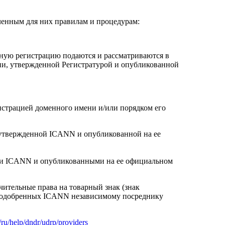
ленным для них правилам и процедурам:
тную регистрацию подаются и рассматриваются в
ии, утвержденной Регистратурой и опубликованной
гистрацией доменного имени и/или порядком его
, утвержденной ICANN и опубликованной на ее
ыми ICANN и опубликованными на ее официальном
чительные права на товарный знак (знак
х/одобренных ICANN независимому посреднику
ru/help/dndr/udrp/providers