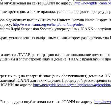
ы опубликован на сайте ICANN по адресу:
http://newgtlds.icann.or
ние претензии, а также правила, условия, порядок и процедура р
в о доменных именах (Rules for Uniform Domain Name Dispute R
адресу:
http://www.icann.org/en/help/dndr/udrp/rules
;
iform Rapid Suspension System), утвержденных ICANN и опублик
дурах, установленных выбранным инициатором разбирательства 
ям домена .TATAR регистрацию и/или использование доменного 
ушениям и злоупотреблениям в домене .TATAR правилами и пр
третьих лиц на товарный знак (знак обслуживания) доменом .T
жденной ICANN для таких случаев Процедурой рассмотрения споро
е ICANN по адресу:
http://newgtlds.icann.org/en/applicants/agb/pddr
R-процедуры опубликован на сайте ICANN по адресу:
http://new