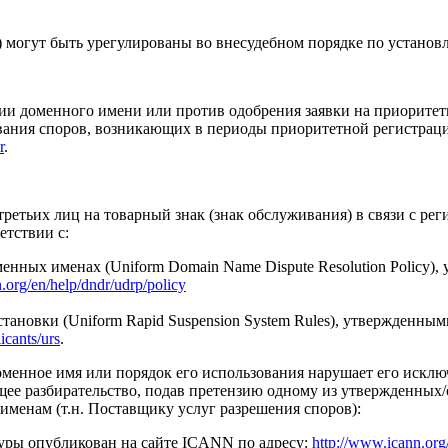
 могут быть урегулированы во внесудебном порядке по установ
ации доменного имени или против одобрения заявки на приорите
вания споров, возникающих в периоды приоритетной регистрац
r
.
ретьих лиц на товарный знак (знак обслуживания) в связи с ре
етствии с:
енных именах (Uniform Domain Name Dispute Resolution Policy)
.org/en/help/dndr/udrp/policy
тановки (Uniform Rapid Suspension System Rules), утвержденн
icants/urs
.
менное имя или порядок его использования нарушает его исклю
щее разбирательство, подав претензию одному из утвержденны
именам (т.н. Поставщику услуг разрешения споров):
ры опубликован на сайте ICANN по адресу:
http://www.icann.org/