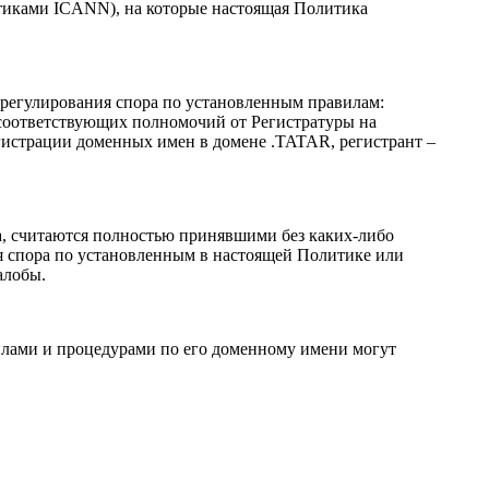
итиками ICANN), на которые настоящая Политика
урегулирования спора по установленным правилам:
 соответствующих полномочий от Регистратуры на
егистрации доменных имен в домене .TATAR, регистрант –
, считаются полностью принявшими без каких-либо
я спора по установленным в настоящей Политике или
алобы.
вилами и процедурами по его доменному имени могут