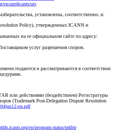
g/en/applicants/urs
азбирательства, установлены, соответственно, в:
esolution Policy), утвержденных ICANN и
ованных на ее официальном сайте по адресу:
Поставщиком услуг разрешения споров.
имени подаются и рассматриваются в соответствии
оцедурами.
ATAR или действиями (бездействием) Регистратуры
в (Trademark Post-Delegation Dispute Resolution
p-04jun12-en.pdf
gtlds.icann.org/en/program-status/pddrp