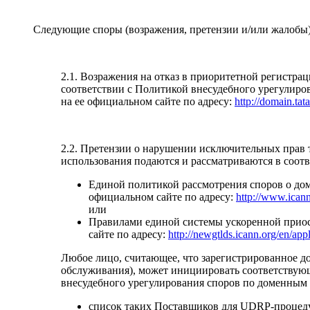
Следующие споры (возражения, претензии и/или жалобы)
2.1. Возражения на отказ в приоритетной регистр
соответствии с Политикой внесудебного урегулиро
на ее официальном сайте по адресу:
http://domain.tata
2.2. Претензии о нарушении исключительных прав т
использования подаются и рассматриваются в соотв
Единой политикой рассмотрения споров о дом
официальном сайте по адресу:
http://www.icann
или
Правилами единой системы ускоренной приос
сайте по адресу:
http://newgtlds.icann.org/en/appl
Любое лицо, считающее, что зарегистрированное до
обслуживания), может инициировать соответствую
внесудебного урегулирования споров по доменным 
список таких Поставщиков для UDRP-процеду