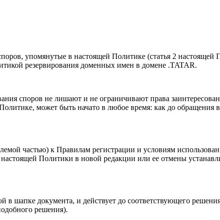
споров, упомянутые в настоящей Политике (статья 2 настоящей
литикой резервирования доменных имен в домене .TATAR.
вания споров не лишают и не ограничивают права заинтересован
олитике, может быть начато в любое время: как до обращения в с
млемой частью) к Правилам регистрации и условиям использова
 настоящей Политики в новой редакции или ее отмены устанавл
ной в шапке документа, и действует до соответствующего решени
одобного решения).