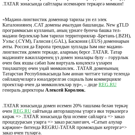
.TATAR зонасында сайтлары исемнәрен теркәргә мөмкин!
«Мәдәни-лингвистик доменнар тарихы ун ел элек
Каталониянең .CAT домены ачылудан башланды. New gTLD
программасын кулланып, аның үрнәге буенча башка тел-
мәдәни берлекләр һәм тарихи территорияләр -Бретань (.BZH),
Уэльс (.CYM), Галисия (.GAL), Баскония (.EUS) доменнарын
ачты. Россия дә Европа трендын хуплады һәм ике мәдәни-
лингвистик домен теркәде, аларның берсе .TATAR. Татар
мәдәнияте вәкилләренең үз домен зоналары булу – горурлык
өчен бик яхшы сәбәп һәм виртуаль киңлектә үзләрен
тиңләштерү өчен уңай мөмкинлек. .TATAR доменының
Татарстан Республикасында һәм аннан читтәге татар телендә
сөйләшүчеләргә юнәлдерелгән социаль һәм коммерцияле
проектлар өчен дә мөмкинлекләр зур», – диде
REG.RU
генераль директоры
Алексей Королюк
.
.TATAR зонасында домен исемен 20% ташлама белән теркәү
өчен
REG.RU
сайтында авторлашуны үтәргә яки теркәлергә
кирәк => .TATAR зонасында буш исемне сайларга => заказ
процедурасын узарга => заказ расланганч, «Сатып алулар
кәрҗине» битендә REGRU-TATAR промокодын кертергә=>
заказ өчен түләргә.