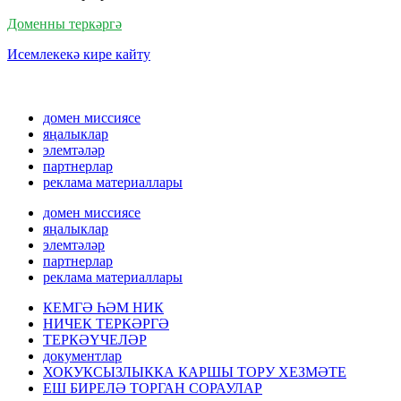
Доменны теркәргә
Исемлекекә кире кайту
домен миссиясе
яңалыклар
элемтәләр
партнерлар
реклама материаллары
домен миссиясе
яңалыклар
элемтәләр
партнерлар
реклама материаллары
КЕМГӘ ҺӘМ НИК
НИЧЕК ТЕРКӘРГӘ
ТЕРКӘҮЧЕЛӘР
документлар
ХОКУКСЫЗЛЫККА КАРШЫ ТОРУ ХЕЗМӘТЕ
ЕШ БИРЕЛӘ ТОРГАН СОРАУЛАР