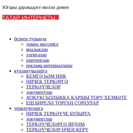
Югары дәрәҗәдәге милли домен
безнең турында
домен миссиясе
яңалыклар
элемтәләр
партнерлар
реклама материаллары
кулланучыларга
КЕМГӘ ҺӘМ НИК
НИЧЕК ТЕРКӘРГӘ
ТЕРКӘҮЧЕЛӘР
документлар
ХОКУКСЫЗЛЫККА КАРШЫ ТОРУ ХЕЗМӘТЕ
ЕШ БИРЕЛӘ ТОРГАН СОРАУЛАР
теркәүчеләргә
НИЧЕК ТЕРКӘҮЧЕ БУЛЫРГА
документлар
ТЕРКӘҮЧЕЛӘРГӘ ЯРДӘМ
ТЕРКӘҮЧЕЛӘР ӨЧЕН КЕРҮ