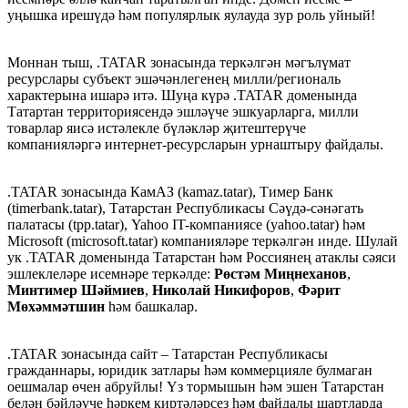
уңышка ирешүдә һәм популярлык яулауда зур роль уйный!
Моннан тыш, .TATAR зонасында теркәлгән мәгълүмат
ресурслары субъект эшәчәнлегенең милли/региональ
характерына ишарә итә. Шуңа күрә .TATAR доменында
Татартан территориясендә эшләүче эшкуарларга, милли
товарлар яисә истәлекле бүләкләр җитештерүче
компанияләргә интернет-ресурсларын урнаштыру файдалы.
.TATAR зонасында КамАЗ (kamaz.tatar), Тимер Банк
(timerbank.tatar), Татарстан Республикасы Сәүдә-сәнәгать
палатасы (tpp.tatar), Yahoo IT-компаниясе (yahoo.tatar) һәм
Microsoft (microsoft.tatar) компанияләре теркәлгән инде. Шулай
ук .TATAR доменында Татарстан һәм Россиянең атаклы сәяси
эшлеклеләре исемнәре теркәлде:
Рөстәм Миңнеханов
,
Минтимер Шәймиев
,
Николай Никифоров
,
Фәрит
Мөхәммәтшин
һәм башкалар.
.TATAR зонасында сайт – Татарстан Республикасы
гражданнары, юридик затлары һәм коммерцияле булмаган
оешмалар өчен абруйлы! Үз тормышын һәм эшен Татарстан
белән бәйләүче һәркем киртәләрсез һәм файдалы шартларда