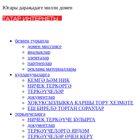
Югары дәрәҗәдәге милли домен
безнең турында
домен миссиясе
яңалыклар
элемтәләр
партнерлар
реклама материаллары
кулланучыларга
КЕМГӘ ҺӘМ НИК
НИЧЕК ТЕРКӘРГӘ
ТЕРКӘҮЧЕЛӘР
документлар
ХОКУКСЫЗЛЫККА КАРШЫ ТОРУ ХЕЗМӘТЕ
ЕШ БИРЕЛӘ ТОРГАН СОРАУЛАР
теркәүчеләргә
НИЧЕК ТЕРКӘҮЧЕ БУЛЫРГА
документлар
ТЕРКӘҮЧЕЛӘРГӘ ЯРДӘМ
ТЕРКӘҮЧЕЛӘР ӨЧЕН КЕРҮ